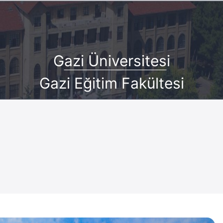
G
azi Üniversites
i
Gazi Eğitim Fakültesi