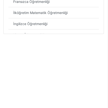
Fransızca Öğretmenliği
İlköğretim Matematik Öğretmenliği
İngilizce Öğretmenliği
Kimya Öğretmenliği
Matematik Öğretmenliği
Müzik Öğretmenliği
Okul Öncesi Öğretmenliği
Özel Eğitim Öğretmenliği
Rehberlik ve Psikolojik Danışmanlık
Resim-İş Öğretmenliği