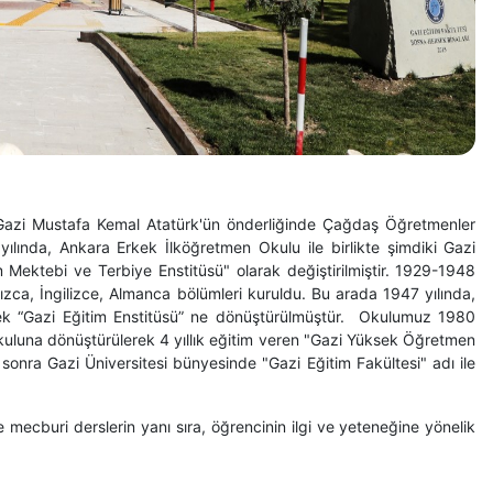
a, Gazi Mustafa Kemal Atatürk'ün önderliğinde Çağdaş Öğretmenler
ılında, Ankara Erkek İlköğretmen Okulu ile birlikte şimdiki Gazi
m Mektebi ve Terbiye Enstitüsü" olarak değiştirilmiştir. 1929-1948
ızca, İngilizce, Almanca bölümleri kuruldu. Bu arada 1947 yılında,
erek “Gazi Eğitim Enstitüsü” ne dönüştürülmüştür. Okulumuz 1980
Okuluna dönüştürülerek 4 yıllık eğitim veren "Gazi Yüksek Öğretmen
sonra Gazi Üniversitesi bünyesinde "Gazi Eğitim Fakültesi" adı ile
 mecburi derslerin yanı sıra, öğrencinin ilgi ve yeteneğine yönelik