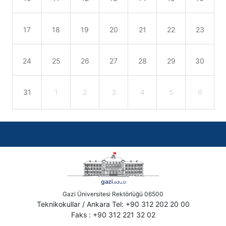
17
18
19
20
21
22
23
24
25
26
27
28
29
30
31
1
2
3
4
5
6
Gazi Üniversitesi Rektörlüğü 06500
Teknikokullar / Ankara Tel: +90 312 202 20 00
Faks : +90 312 221 32 02