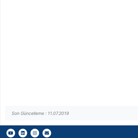
Son Güncelleme : 11.07.2019
Endüstriyel Tasarım Mühendisliği Resmi YouTube Sayfası
Gazi E-Mail